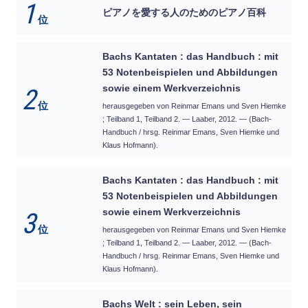
1
ピアノを愛する人のためのピアノ百科
位
Bachs Kantaten : das Handbuch : mit
53 Notenbeispielen und Abbildungen
sowie einem Werkverzeichnis
2
位
herausgegeben von Reinmar Emans und Sven Hiemke
; Teilband 1, Teilband 2. — Laaber, 2012. — (Bach-
Handbuch / hrsg. Reinmar Emans, Sven Hiemke und
Klaus Hofmann).
Bachs Kantaten : das Handbuch : mit
53 Notenbeispielen und Abbildungen
sowie einem Werkverzeichnis
3
位
herausgegeben von Reinmar Emans und Sven Hiemke
; Teilband 1, Teilband 2. — Laaber, 2012. — (Bach-
Handbuch / hrsg. Reinmar Emans, Sven Hiemke und
Klaus Hofmann).
Bachs Welt : sein Leben, sein