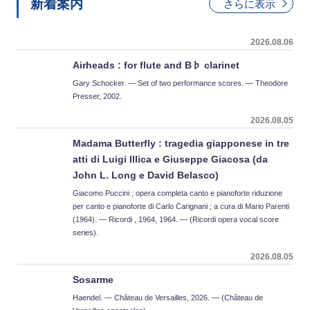
新着案内
さらに表示
2026.08.06
Airheads : for flute and B♭ clarinet
Gary Schocker. — Set of two performance scores. — Theodore
Presser, 2002.
2026.08.05
Madama Butterfly : tragedia giapponese in tre
atti di Luigi Illica e Giuseppe Giacosa (da
John L. Long e David Belasco)
Giacomo Puccini ; opera completa canto e pianoforte riduzione
per canto e pianoforte di Carlo Carignani ; a cura di Mario Parenti
(1964). — Ricordi , 1964, 1964. — (Ricordi opera vocal score
series).
2026.08.05
Sosarme
Haendel. — Château de Versailles, 2026. — (Château de