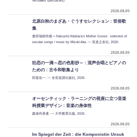
Versailles spectacles).
2026.08.05
北原白秋のまざあ・ぐうすセレクション : 世俗歌
集
會田瑞樹作曲 = Hakushū Kitahara’s Mother Goose : selection of
secular songs / music by Mizuki Aita. — 音楽之友社, 2026.
2026.08.05
狂恋の一滴～恋の色彩抄～ : 混声合唱とピアノの
ための : 古今和歌集より
田畠佑一. — 全音楽譜出版社, 2026.
2026.08.05
オーセンティック・ラーニングの視座に立つ音楽
科授業デザイン : 音楽の身体性
森保尚美著. — 大学教育出版, 2026.
2026.08.05
Im Spiegel der Zeit : die Komponistin Unsuk