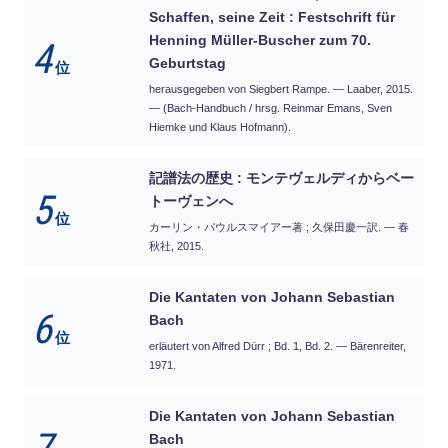
Schaffen, seine Zeit : Festschrift für
Henning Müller-Buscher zum 70.
4
Geburtstag
位
herausgegeben von Siegbert Rampe. — Laaber, 2015.
— (Bach-Handbuch / hrsg. Reinmar Emans, Sven
Hiemke und Klaus Hofmann).
記譜法の歴史 : モンテヴェルディからベー
5
トーヴェンへ
位
カーリン・パウルスマイアー著 ; 久保田慶一訳. — 春
秋社, 2015.
Die Kantaten von Johann Sebastian
6
Bach
位
erläutert von Alfred Dürr ; Bd. 1, Bd. 2. — Bärenreiter,
1971.
Die Kantaten von Johann Sebastian
Bach