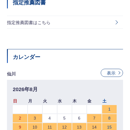
指定推薦図書
指定推薦図書はこちら
カレンダー
表示
仙川
2026年8月
日
月
火
水
木
金
土
1
2
3
4
5
6
7
8
9
10
11
12
13
14
15