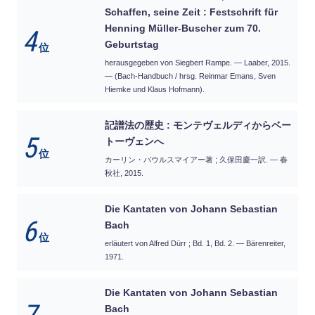
Schaffen, seine Zeit : Festschrift für
Henning Müller-Buscher zum 70.
4
Geburtstag
位
herausgegeben von Siegbert Rampe. — Laaber, 2015.
— (Bach-Handbuch / hrsg. Reinmar Emans, Sven
Hiemke und Klaus Hofmann).
記譜法の歴史 : モンテヴェルディからベー
5
トーヴェンへ
位
カーリン・パウルスマイアー著 ; 久保田慶一訳. — 春
秋社, 2015.
Die Kantaten von Johann Sebastian
6
Bach
位
erläutert von Alfred Dürr ; Bd. 1, Bd. 2. — Bärenreiter,
1971.
Die Kantaten von Johann Sebastian
Bach