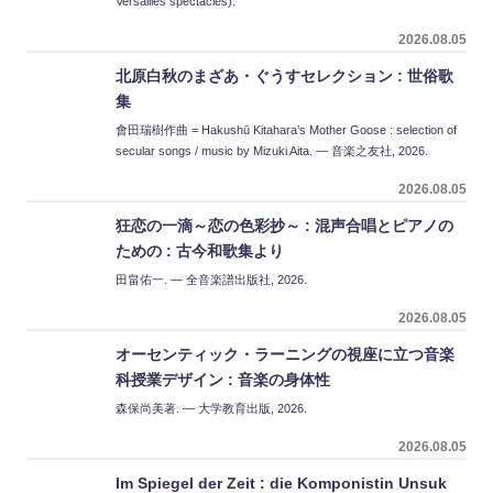
Versailles spectacles).
2026.08.05
北原白秋のまざあ・ぐうすセレクション : 世俗歌
集
會田瑞樹作曲 = Hakushū Kitahara’s Mother Goose : selection of
secular songs / music by Mizuki Aita. — 音楽之友社, 2026.
2026.08.05
狂恋の一滴～恋の色彩抄～ : 混声合唱とピアノの
ための : 古今和歌集より
田畠佑一. — 全音楽譜出版社, 2026.
2026.08.05
オーセンティック・ラーニングの視座に立つ音楽
科授業デザイン : 音楽の身体性
森保尚美著. — 大学教育出版, 2026.
2026.08.05
Im Spiegel der Zeit : die Komponistin Unsuk