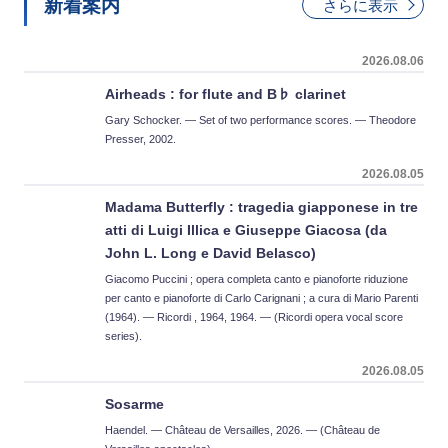
新着案内
さらに表示
2026.08.06
Airheads : for flute and B♭ clarinet
Gary Schocker. — Set of two performance scores. — Theodore
Presser, 2002.
2026.08.05
Madama Butterfly : tragedia giapponese in tre
atti di Luigi Illica e Giuseppe Giacosa (da
John L. Long e David Belasco)
Giacomo Puccini ; opera completa canto e pianoforte riduzione
per canto e pianoforte di Carlo Carignani ; a cura di Mario Parenti
(1964). — Ricordi , 1964, 1964. — (Ricordi opera vocal score
series).
2026.08.05
Sosarme
Haendel. — Château de Versailles, 2026. — (Château de