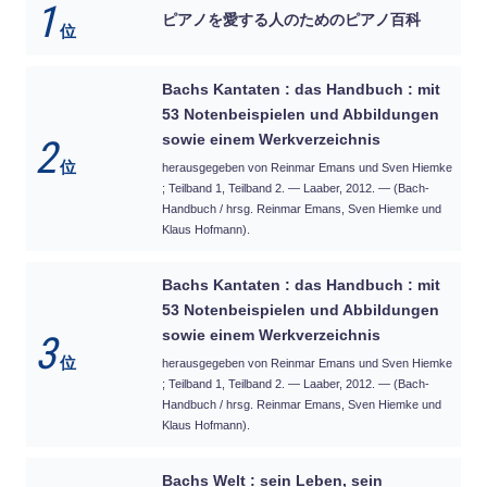
1
ピアノを愛する人のためのピアノ百科
位
Bachs Kantaten : das Handbuch : mit
53 Notenbeispielen und Abbildungen
sowie einem Werkverzeichnis
2
位
herausgegeben von Reinmar Emans und Sven Hiemke
; Teilband 1, Teilband 2. — Laaber, 2012. — (Bach-
Handbuch / hrsg. Reinmar Emans, Sven Hiemke und
Klaus Hofmann).
Bachs Kantaten : das Handbuch : mit
53 Notenbeispielen und Abbildungen
sowie einem Werkverzeichnis
3
位
herausgegeben von Reinmar Emans und Sven Hiemke
; Teilband 1, Teilband 2. — Laaber, 2012. — (Bach-
Handbuch / hrsg. Reinmar Emans, Sven Hiemke und
Klaus Hofmann).
Bachs Welt : sein Leben, sein